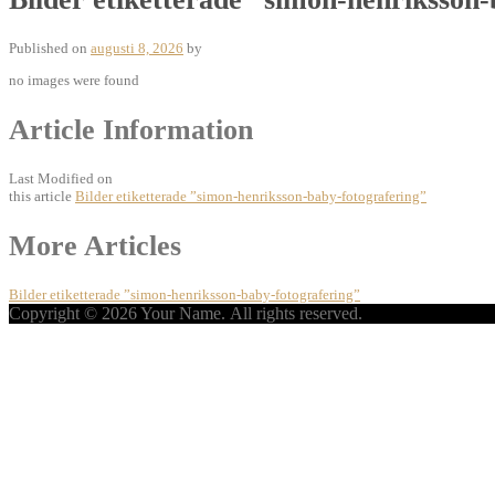
Published on
augusti 8, 2026
by
no images were found
Article Information
Last Modified on
this article
Bilder etiketterade ”simon-henriksson-baby-fotografering”
Post
More Articles
navigation
Bilder etiketterade ”simon-henriksson-baby-fotografering”
Copyright © 2026 Your Name. All rights reserved.